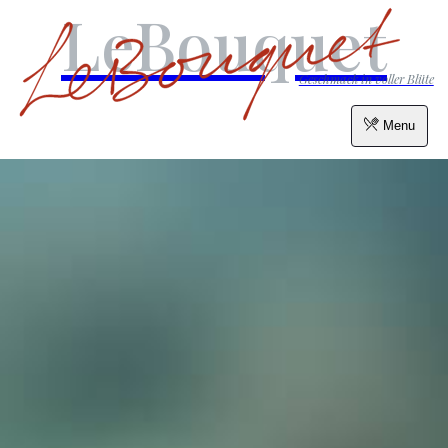
LeBouquet
Geschmack in voller Blüte
Menu