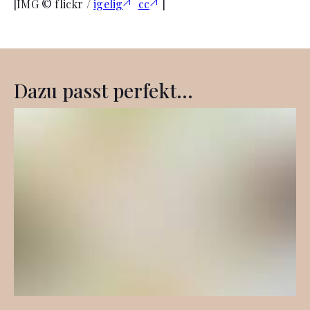
[IMG © flickr /
igelig
cc
]
Dazu passt perfekt...