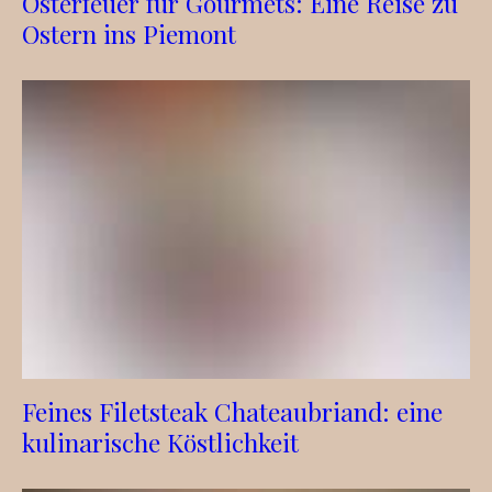
Osterfeuer für Gourmets: Eine Reise zu
Ostern ins Piemont
Feines Filetsteak Chateaubriand: eine
kulinarische Köstlichkeit