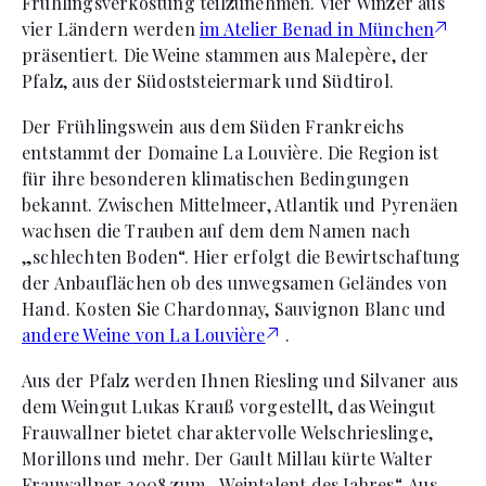
Frühlingsverkostung teilzunehmen. Vier Winzer aus
vier Ländern werden
im Atelier Benad in München
präsentiert. Die Weine stammen aus Malepère, der
Pfalz, aus der Südoststeiermark und Südtirol.
Der Frühlingswein aus dem Süden Frankreichs
entstammt der Domaine La Louvière. Die Region ist
für ihre besonderen klimatischen Bedingungen
bekannt. Zwischen Mittelmeer, Atlantik und Pyrenäen
wachsen die Trauben auf dem dem Namen nach
„schlechten Boden“. Hier erfolgt die Bewirtschaftung
der Anbauflächen ob des unwegsamen Geländes von
Hand. Kosten Sie Chardonnay, Sauvignon Blanc und
andere Weine von La Louvière
.
Aus der Pfalz werden Ihnen Riesling und Silvaner aus
dem Weingut Lukas Krauß vorgestellt, das Weingut
Frauwallner bietet charaktervolle Welschrieslinge,
Morillons und mehr. Der Gault Millau kürte Walter
Frauwallner 2008 zum „Weintalent des Jahres“. Aus