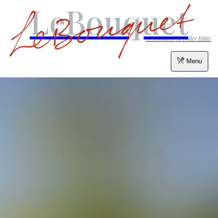
LeBouquet
Geschmack in voller Blüte
Menu