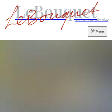
LeBouquet
Geschmack in voller Blüte
Menu