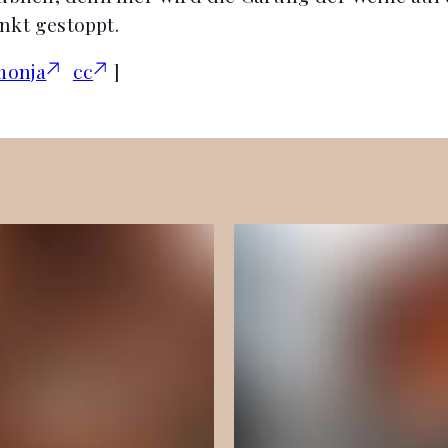
nkt gestoppt.
monja
cc
]