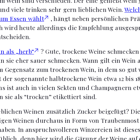
 Wein sind verschieden. Der eine genießt Wein 
und viele trinken sehr gern lieblichen Wein.
Welc
um Essen wählt
, hängt neben persönlichen Pr
ach wird heute allerdings die Empfehlung ausges
tscheiden.
n als „herb“
? Gute, trockene Weine schmecken 
n sie eher sauer schmecken. Wann gilt ein Wein a
m Gegensatz zum trockenen Wein, in dem so gut 
ält der sogenannte halbtrockene Wein etwa 12 bis
ens ist auch in vielen Sekten und Champagnern e
 sie als “trocken” etikettiert sind.
ieblichen Weinen zusätzlich Zucker beigefügt? Di
igen Weinen durchaus in Form von Traubenmost
haben. In anspruchsvolleren Winzereien ist dies
 üblich, denn hier wird die Gärung der Weine au