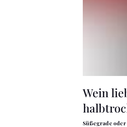
Wein lie
halbtro
Süßegrade oder 