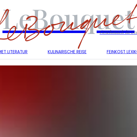
LeBouquet
Geschmack in vol
ET LITERATUR
KULINARISCHE REISE
FEINKOST LEXI