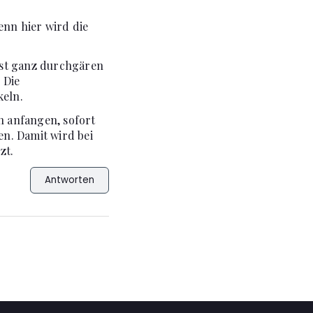
enn hier wird die
chst ganz durchgären
 Die
keln.
n anfangen, sofort
n. Damit wird bei
zt.
Antworten