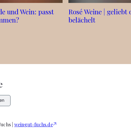
de und Wein: passt
Rosé Weine | geliebt 
ammen?
belächelt
e
en
Fuchs |
weingut-fuchs.de