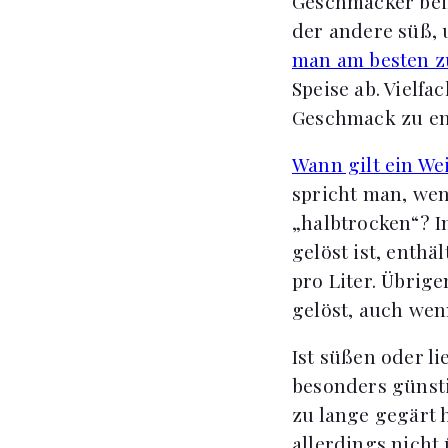
Geschmäcker beim
der andere süß, 
man am besten z
Speise ab. Vielf
Geschmack zu en
Wann gilt ein Wei
spricht man, wen
„halbtrocken“? I
gelöst ist, enth
pro Liter. Übrig
gelöst, auch wenn
Ist süßen oder l
besonders günst
zu lange gegärt 
allerdings nicht