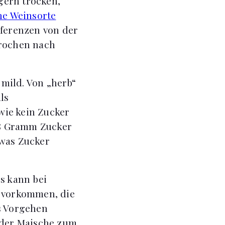
gern trocken,
he Weinsorte
äferenzen von der
prochen nach
mild. Von „herb“
ls
wie kein Zucker
 18 Gramm Zucker
twas Zucker
es kann bei
 vorkommen, die
es Vorgehen
f der Maische zum