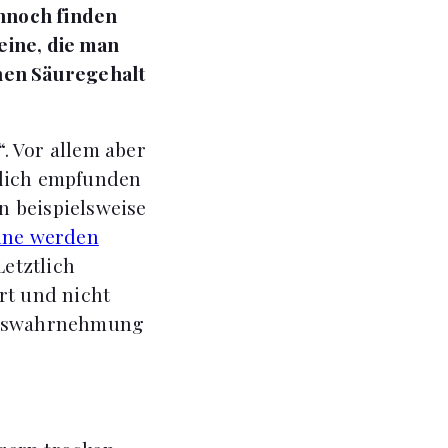
nnoch finden
eine, die man
hen Säuregehalt
. Vor allem aber
klich empfunden
 beispielsweise
ine werden
Letztlich
rt und nicht
ackswahrnehmung