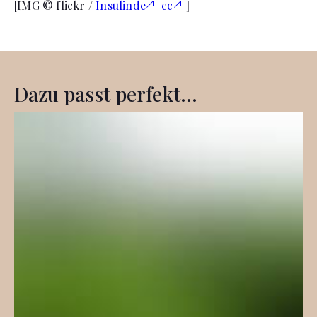
[IMG © flickr /
Insulinde
cc
]
Dazu passt perfekt...