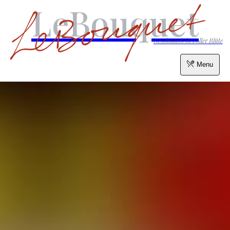
LeBouquet
Geschmack in voller Blüte
Menu