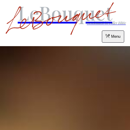
LeBouquet
Geschmack in voller Blüte
Menu