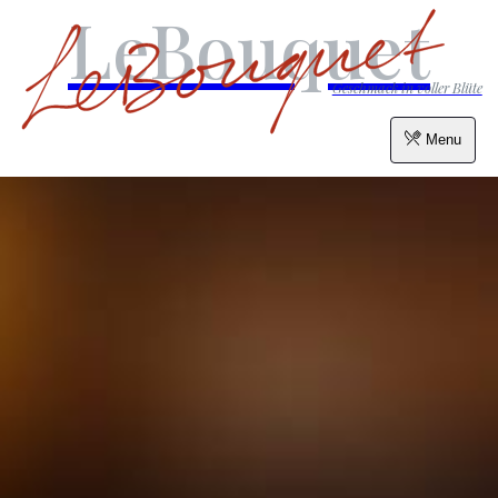
LeBouquet
Geschmack in voller Blüte
Menu