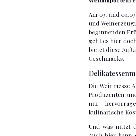
Am 03. und 04.03
und Weinerzeugni
beginnenden Früh
geht es hier doc
bietet diese Auf
Geschmacks.
Delikatessenm
Die Weinmesse Al
Produzenten und
nur hervorra
kulinarische Köst
Und was nützt d
Auch hier kann 