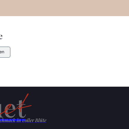
e
en
et
chmack in voller Blüte