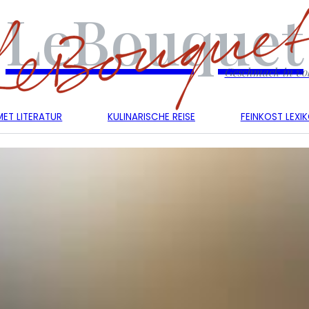
LeBouquet
Geschmack in vol
ET LITERATUR
KULINARISCHE REISE
FEINKOST LEXI