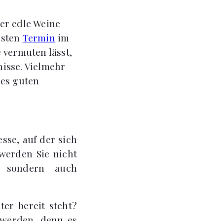
er edle Weine
esten
Termin
im
 vermuten lässt,
isse. Vielmehr
des guten
sse, auf der sich
werden Sie nicht
 sondern auch
er bereit steht?
 werden, denn es