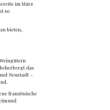
ereits im März
ht so
 zu bieten,
 Weingütern
 beherbergt das
und Neustadt –
and.
ene französische
sheimund