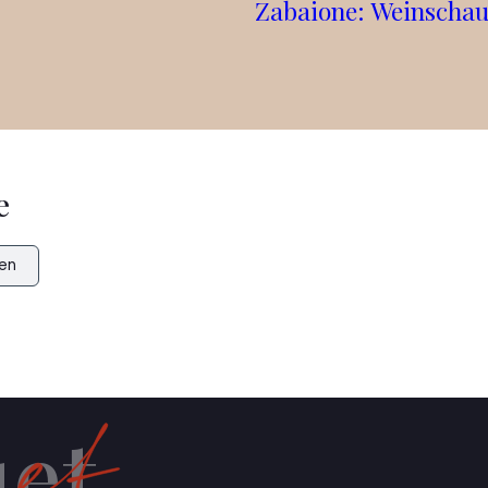
Zabaione: Weinsch
e
en
et