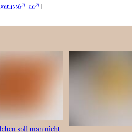
oger4336
cc
]
lchen soll man nicht