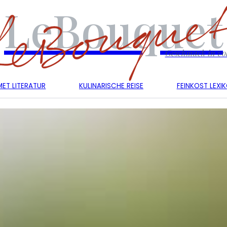
LeBouquet
Geschmack in vol
ET LITERATUR
KULINARISCHE REISE
FEINKOST LEXI