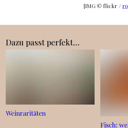
[IMG © flickr /
r
Dazu passt perfekt...
Weinraritäten
Fisch: we