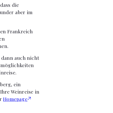
 dass die
gunder aber im
hen Frankreich
gen
nen.
e dann auch nicht
smöglichkeiten
nreise.
berg, ein
Ihre Weinreise in
ur
Homepage