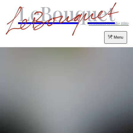
LeBouquet
Geschmack in voller Blüte
Menu