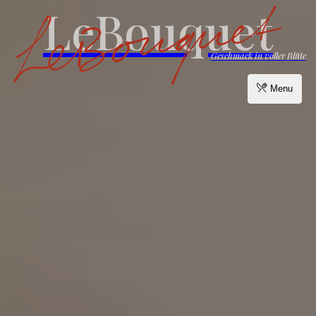
LeBouquet
Geschmack in voller Blüte
Menu